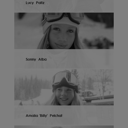
Lucy
Paltz
Accessoires
néoprène
AFFICHER LE PROFIL
Vêtements
Accessoires
Sonny
Alba
Chaussures
AFFICHER LE PROFIL
Fitness
Snow
Swim
Amalia 'Billy'
Pelchat